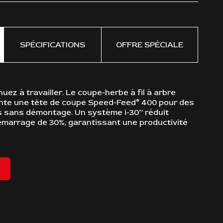
SPÉCIFICATIONS
OFFRE SPÉCIALE
inuez à travailler. Le coupe-herbe à fil à arbre
FONCT
nte une tête de coupe Speed-Feed® 400 pour des
Mot
es sans démontage. Un système i-30™ réduit
démarrage de 30%, garantissant une productivité
La 
dé
Le 