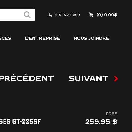
(0) 0.00$
418-972-0690
ÈCES
L'ENTREPRISE
NOUS JOINDRE
PRÉCÉDENT
SUIVANT
PDSF
259.95
SES GT-225SF