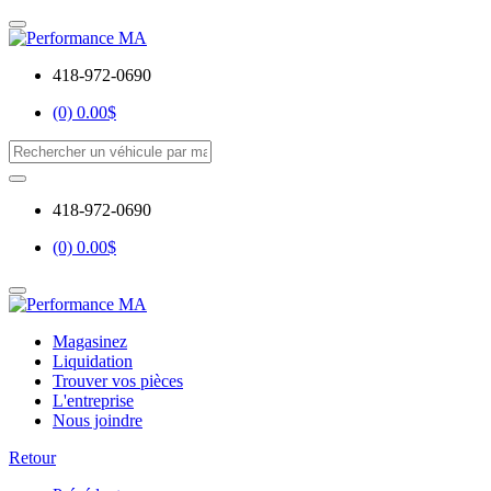
418-972-0690
(0) 0.00$
418-972-0690
(0) 0.00$
Magasinez
Liquidation
Trouver vos pièces
L'entreprise
Nous joindre
Retour