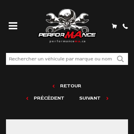
MAGASINEZ
RETOUR
LIQUIDATION
PRÉCÉDENT
SUIVANT
TROUVER VOS PIÈCES