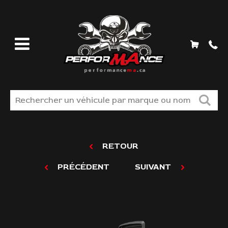
MAGASINEZ
RETOUR
LIQUIDATION
PRÉCÉDENT
SUIVANT
TROUVER VOS PIÈCES