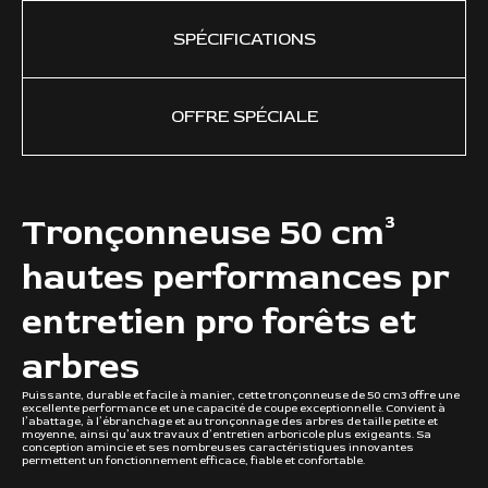
SPÉCIFICATIONS
OFFRE SPÉCIALE
Tronçonneuse 50 cm³
50,
Cy
3 k
hautes performances pr
Pu
19,
Vi
entretien pro forêts et
arbres
Puissante, durable et facile à manier, cette tronçonneuse de 50 cm3 offre une
excellente performance et une capacité de coupe exceptionnelle. Convient à
l’abattage, à l’ébranchage et au tronçonnage des arbres de taille petite et
moyenne, ainsi qu’aux travaux d’entretien arboricole plus exigeants. Sa
conception amincie et ses nombreuses caractéristiques innovantes
permettent un fonctionnement efficace, fiable et confortable.