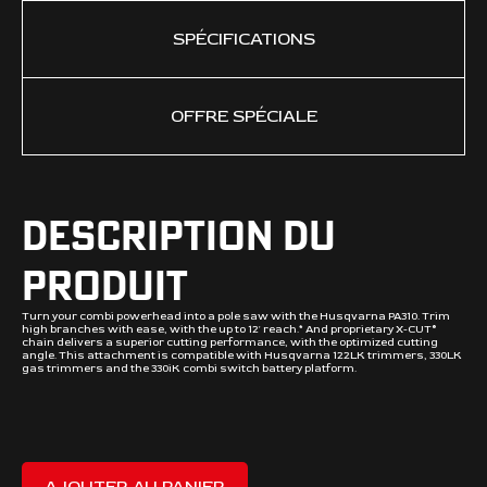
SPÉCIFICATIONS
OFFRE SPÉCIALE
DESCRIPTION DU
PRODUIT
Turn your combi powerhead into a pole saw with the Husqvarna PA310. Trim
high branches with ease, with the up to 12' reach.* And proprietary X-CUT®
chain delivers a superior cutting performance, with the optimized cutting
angle. This attachment is compatible with Husqvarna 122LK trimmers, 330LK
gas trimmers and the 330iK combi switch battery platform.
AJOUTER AU PANIER