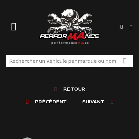
MAGASINEZ
RETOUR
LIQUIDATION
PRÉCÉDENT
SUIVANT
TROUVER VOS PIÈCES