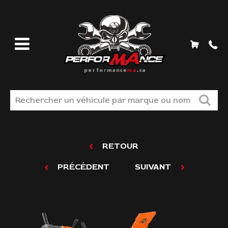
MAGASINEZ
RETOUR
LIQUIDATION
PRÉCÉDENT
SUIVANT
TROUVER VOS PIÈCES