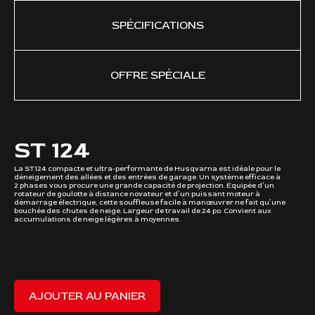
SPÉCIFICATIONS
OFFRE SPÉCIALE
ST 124
61 
La
212
La ST124 compacte et ultra-performante de Husqvarna est idéale pour le
Cy
déneigement des allées et des entrées de garage. Un système efficace à
Dis
2 phases vous procure une grande capacité de projection. Équipée d’un
Ty
rotateur de goulotte à distance novateur et d’un puissant moteur à
démarrage électrique, cette souffleuse facile à manœuvrer ne fait qu’une
bouchée des chutes de neige. Largeur de travail de 24 po. Convient aux
accumulations de neige légères à moyennes.
AJOUTER AU PANIER