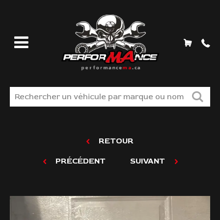
MAGASINEZ
RETOUR
LIQUIDATION
PRÉCÉDENT
SUIVANT
TROUVER VOS PIÈCES