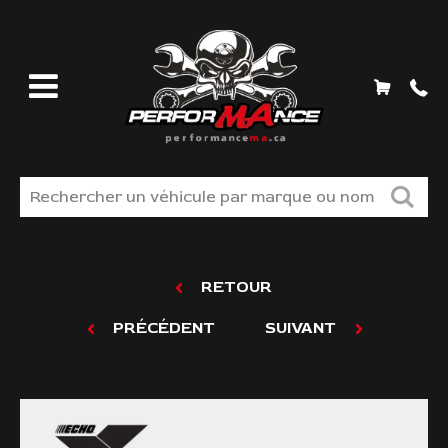
MAGASINEZ
RETOUR
LIQUIDATION
PRÉCÉDENT
SUIVANT
TROUVER VOS PIÈCES