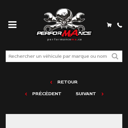
MAGASINEZ
RETOUR
LIQUIDATION
PRÉCÉDENT
SUIVANT
TROUVER VOS PIÈCES