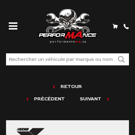
MAGASINEZ
RETOUR
LIQUIDATION
PRÉCÉDENT
SUIVANT
TROUVER VOS PIÈCES