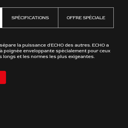
SPÉCIFICATIONS
OFFRE SPÉCIALE
 sépare la puissance d'ECHO des autres. ECHO a
FONCT
 à poignée enveloppante spécialement pour ceux
Mot
us longs et les normes les plus exigeantes.
Cou
que
Le 
filt