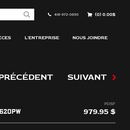
(0) 0.00$
418-972-0690
ÈCES
L'ENTREPRISE
NOUS JOINDRE
PRÉCÉDENT
SUIVANT
PDSF
979.95
S-620PW