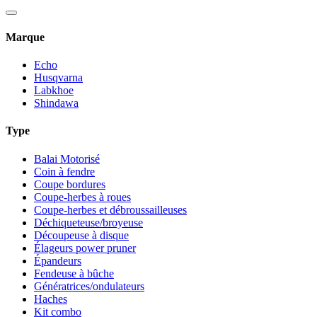
Marque
Echo
Husqvarna
Labkhoe
Shindawa
Type
Balai Motorisé
Coin à fendre
Coupe bordures
Coupe-herbes à roues
Coupe-herbes et débroussailleuses
Déchiqueteuse/broyeuse
Découpeuse à disque
Élageurs power pruner
Épandeurs
Fendeuse à bûche
Génératrices/ondulateurs
Haches
Kit combo