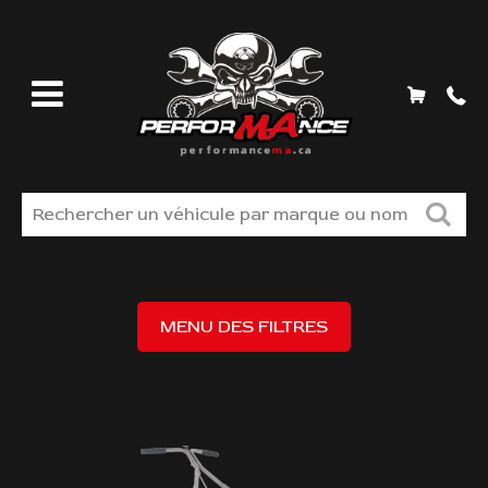
MAGASINEZ
MENU DES FILTRES
LIQUIDATION
TROUVER VOS PIÈCES