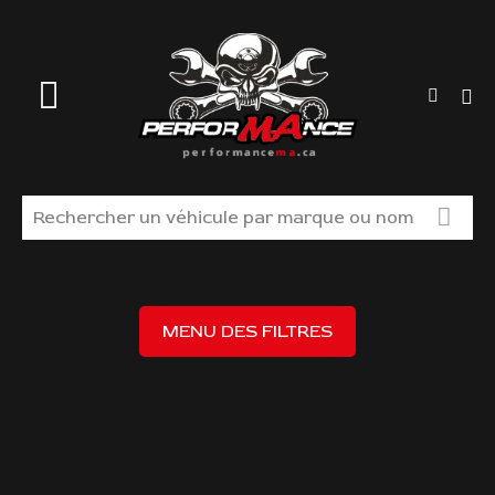
MAGASINEZ
MENU DES FILTRES
LIQUIDATION
TROUVER VOS PIÈCES